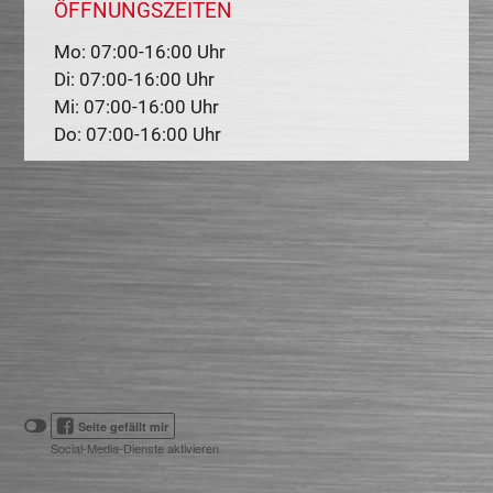
ÖFFNUNGSZEITEN
Mo: 07:00-16:00 Uhr
Di: 07:00-16:00 Uhr
Mi: 07:00-16:00 Uhr
Do: 07:00-16:00 Uhr
Klicken
Klicken
Seite gefällt mir
Sie
Sie
Social-Media-Dienste aktivieren
hier,
hier,
um
um