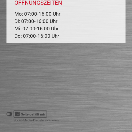
ÖFFNUNGSZEITEN
Mo: 07:00-16:00 Uhr
Di: 07:00-16:00 Uhr
Mi: 07:00-16:00 Uhr
Do: 07:00-16:00 Uhr
Klicken
Klicken
Seite gefällt mir
Sie
Sie
Social-Media-Dienste aktivieren
hier,
hier,
um
um