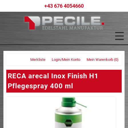
+43 676 4054660
Merkliste
Login/Mein Konto
Mein Warenkorb
(0)
RECA arecal Inox Finish H1
Pflegespray 400 ml